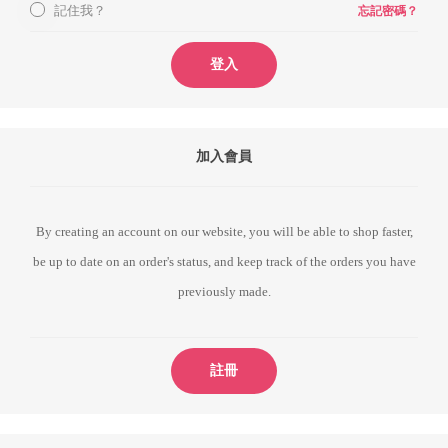
記住我？
忘記密碼？
登入
加入會員
By creating an account on our website, you will be able to shop faster,
be up to date on an order's status, and keep track of the orders you have
previously made.
註冊