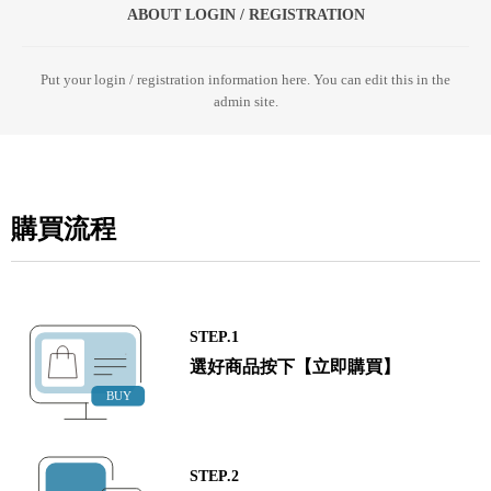
ABOUT LOGIN / REGISTRATION
Put your login / registration information here. You can edit this in the
admin site.
購買流程
STEP.1
選好商品按下【立即購買】
STEP.2