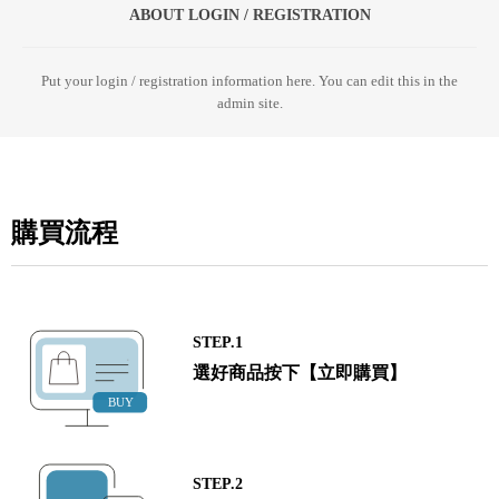
ABOUT LOGIN / REGISTRATION
Put your login / registration information here. You can edit this in the
admin site.
購買流程
STEP.1
選好商品按下【立即購買】
STEP.2