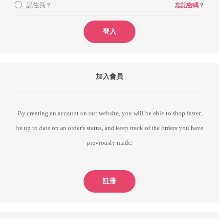
記住我？
忘記密碼？
登入
加入會員
By creating an account on our website, you will be able to shop faster,
be up to date on an order's status, and keep track of the orders you have
previously made.
註冊