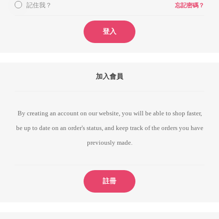
記住我？
忘記密碼？
登入
加入會員
By creating an account on our website, you will be able to shop faster,
be up to date on an order's status, and keep track of the orders you have
previously made.
註冊