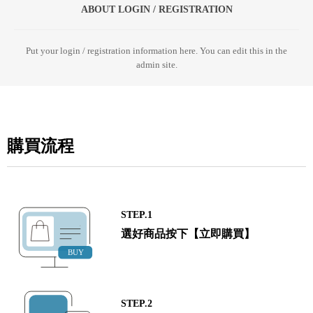
ABOUT LOGIN / REGISTRATION
Put your login / registration information here. You can edit this in the
admin site.
購買流程
STEP.1
選好商品按下【立即購買】
STEP.2