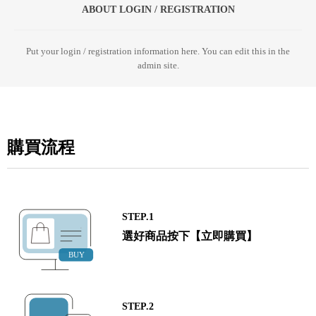
ABOUT LOGIN / REGISTRATION
Put your login / registration information here. You can edit this in the
admin site.
購買流程
STEP.1
選好商品按下【立即購買】
STEP.2