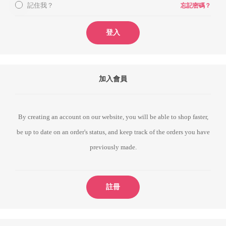
記住我？
忘記密碼？
登入
加入會員
By creating an account on our website, you will be able to shop faster,
be up to date on an order's status, and keep track of the orders you have
previously made.
註冊