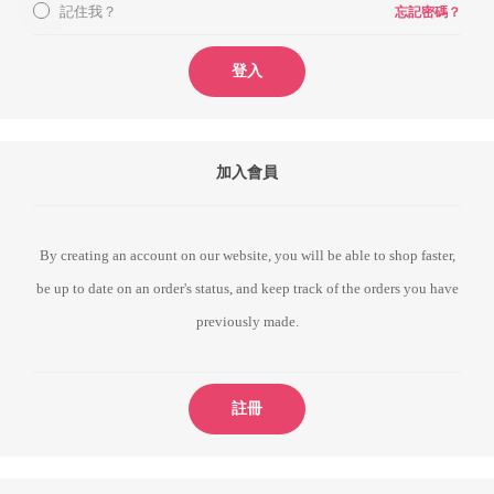
記住我？
忘記密碼？
登入
加入會員
By creating an account on our website, you will be able to shop faster,
be up to date on an order's status, and keep track of the orders you have
previously made.
註冊