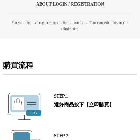
ABOUT LOGIN / REGISTRATION
Put your login / registration information here. You can edit this in the
admin site.
購買流程
STEP.1
選好商品按下【立即購買】
STEP.2