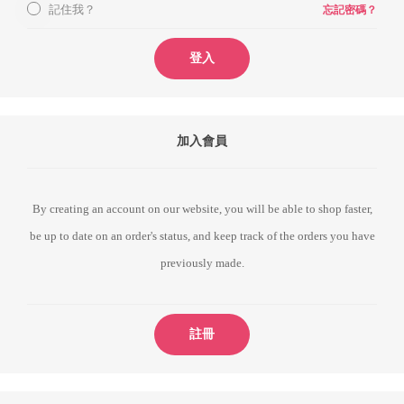
記住我？
忘記密碼？
登入
加入會員
By creating an account on our website, you will be able to shop faster,
be up to date on an order's status, and keep track of the orders you have
previously made.
註冊