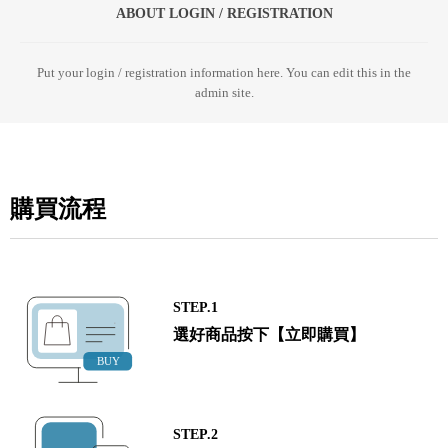
ABOUT LOGIN / REGISTRATION
Put your login / registration information here. You can edit this in the
admin site.
購買流程
STEP.1
選好商品按下【立即購買】
STEP.2