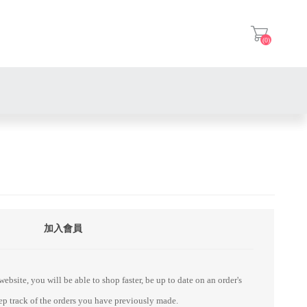
(0)
登入
加入會員
ebsite, you will be able to shop faster, be up to date on an order's
eep track of the orders you have previously made.