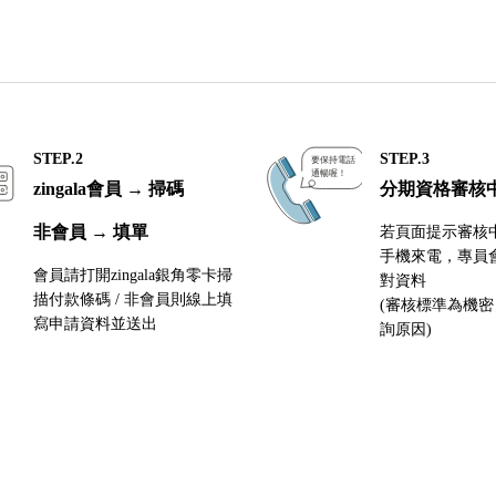
STEP.2
STEP.3
zingala會員 → 掃碼
分期資格審核
非會員 → 填單
若頁面提示審核
手機來電，專員
會員請打開zingala銀角零卡掃
對資料
描付款條碼 / 非會員則線上填
(審核標準為機
寫申請資料並送出
詢原因)