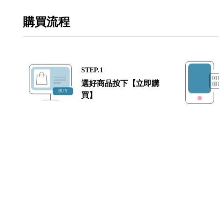
購買流程
STEP.1
選好商品按下【立即購
買】