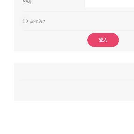
密碼:
記住我？
登入