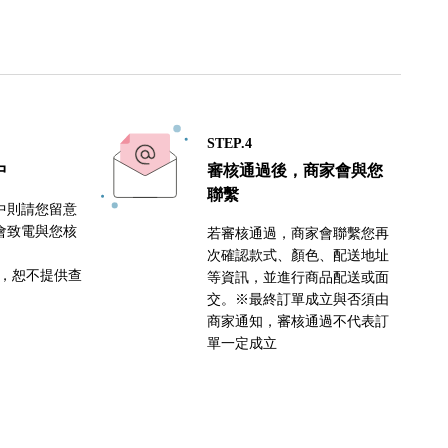
STEP.4
中
審核通過後，商家會與您
聯繫
中則請您留意
會致電與您核
若審核通過，商家會聯繫您再
次確認款式、顏色、配送地址
密，恕不提供查
等資訊，並進行商品配送或面
交。※最終訂單成立與否須由
商家通知，審核通過不代表訂
單一定成立