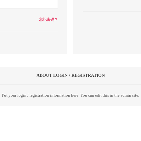
忘記密碼？
ABOUT LOGIN / REGISTRATION
Put your login / registration information here. You can edit this in the admin site.