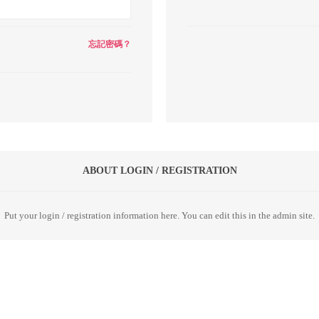
忘記密碼？
ABOUT LOGIN / REGISTRATION
Put your login / registration information here. You can edit this in the admin site.