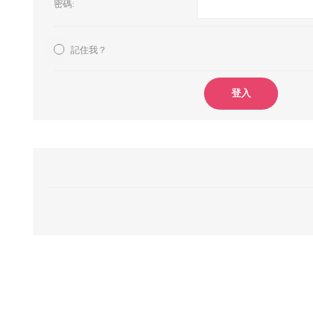
密碼:
記住我？
登入