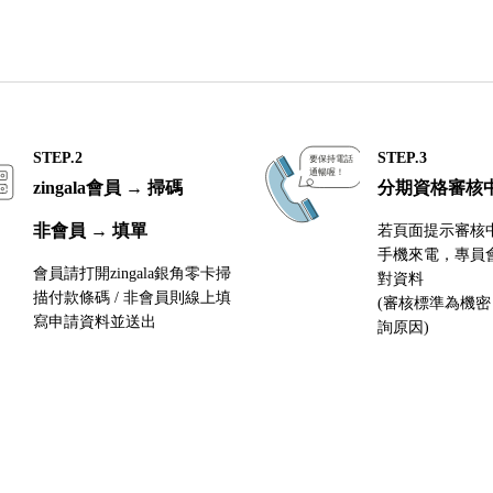
STEP.2
STEP.3
zingala會員 → 掃碼
分期資格審核
非會員 → 填單
若頁面提示審核
手機來電，專員
會員請打開zingala銀角零卡掃
對資料
描付款條碼 / 非會員則線上填
(審核標準為機
寫申請資料並送出
詢原因)