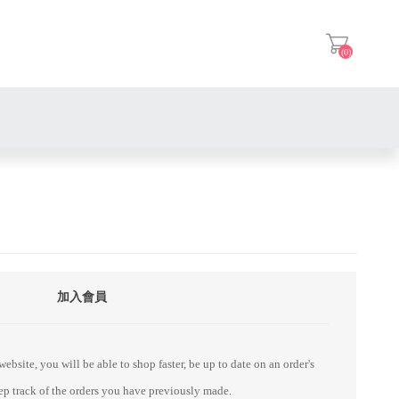
(0)
登入
加入會員
ebsite, you will be able to shop faster, be up to date on an order's
eep track of the orders you have previously made.