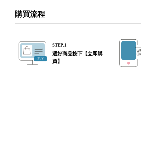
購買流程
STEP.1
選好商品按下【立即購
買】