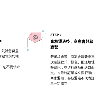
STEP.4
中
審核通過後，商家會與您
聯繫
中則請您留意
會致電與您核
若審核通過，商家會聯繫您再
次確認款式、顏色、配送地址
密，恕不提供查
等資訊，並進行商品配送或面
交。※最終訂單成立與否須由
商家通知，審核通過不代表訂
單一定成立