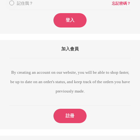
記住我？
忘記密碼？
登入
加入會員
By creating an account on our website, you will be able to shop faster,
be up to date on an order's status, and keep track of the orders you have
previously made.
註冊