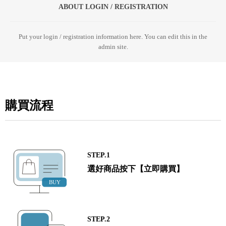
ABOUT LOGIN / REGISTRATION
Put your login / registration information here. You can edit this in the
admin site.
購買流程
STEP.1
選好商品按下【立即購買】
STEP.2