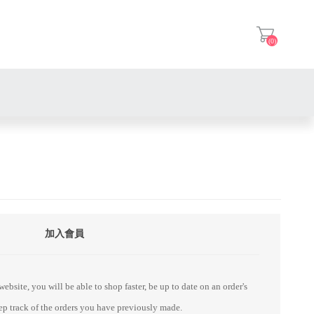
(0)
登入
加入會員
ebsite, you will be able to shop faster, be up to date on an order's
eep track of the orders you have previously made.