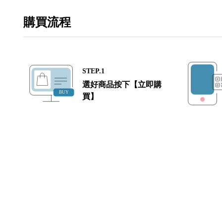
購買流程
STEP.1
選好商品按下【立即購
買】