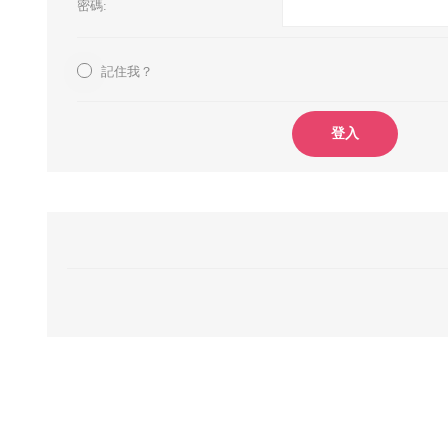
密碼:
記住我？
登入