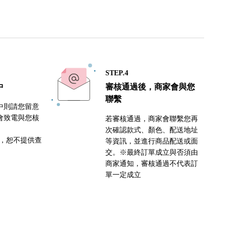
STEP.4
中
審核通過後，商家會與您
聯繫
中則請您留意
會致電與您核
若審核通過，商家會聯繫您再
次確認款式、顏色、配送地址
密，恕不提供查
等資訊，並進行商品配送或面
交。※最終訂單成立與否須由
商家通知，審核通過不代表訂
單一定成立