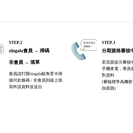
STEP.2
STEP.3
zingala會員 → 掃碼
分期資格審核
非會員 → 填單
若頁面提示審核
手機來電，專員
會員請打開zingala銀角零卡掃
對資料
描付款條碼 / 非會員則線上填
(審核標準為機
寫申請資料並送出
詢原因)