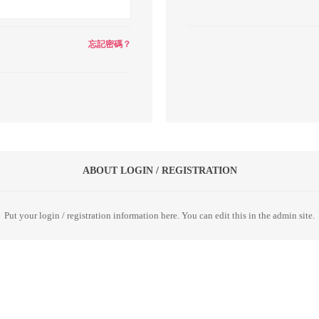
忘記密碼？
ABOUT LOGIN / REGISTRATION
Put your login / registration information here. You can edit this in the admin site.