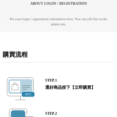
ABOUT LOGIN / REGISTRATION
Put your login / registration information here. You can edit this in the
admin site.
購買流程
STEP.1
選好商品按下【立即購買】
STEP.2