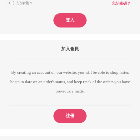
記住我？
忘記密碼？
登入
加入會員
By creating an account on our website, you will be able to shop faster,
be up to date on an order's status, and keep track of the orders you have
previously made.
註冊