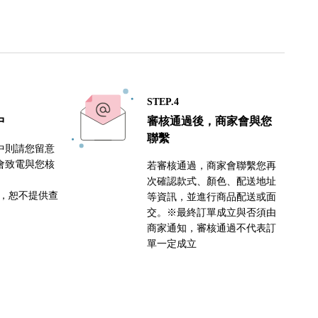
STEP.4
中
審核通過後，商家會與您
聯繫
中則請您留意
會致電與您核
若審核通過，商家會聯繫您再
次確認款式、顏色、配送地址
密，恕不提供查
等資訊，並進行商品配送或面
交。※最終訂單成立與否須由
商家通知，審核通過不代表訂
單一定成立