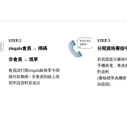
STEP.2
STEP.3
zingala會員 → 掃碼
分期資格審核
非會員 → 填單
若頁面提示審核
手機來電，專員
會員請打開zingala銀角零卡掃
對資料
描付款條碼 / 非會員則線上填
(審核標準為機
寫申請資料並送出
詢原因)