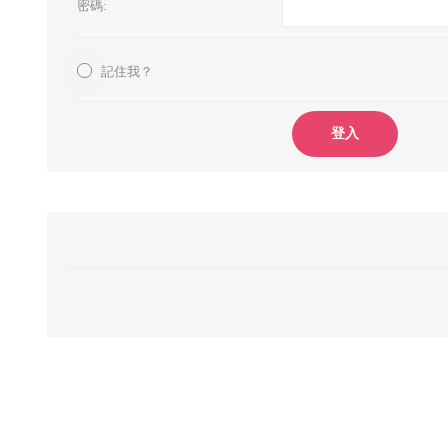
密碼:
記住我？
登入