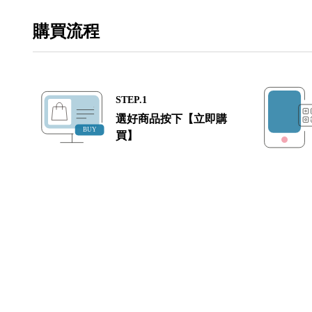
購買流程
STEP.1
選好商品按下【立即購
買】