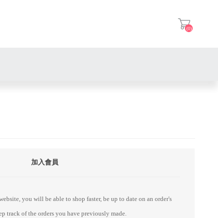
(0)
登入
加入會員
ebsite, you will be able to shop faster, be up to date on an order's
eep track of the orders you have previously made.