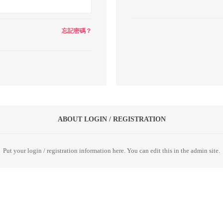
忘記密碼？
ABOUT LOGIN / REGISTRATION
Put your login / registration information here. You can edit this in the admin site.