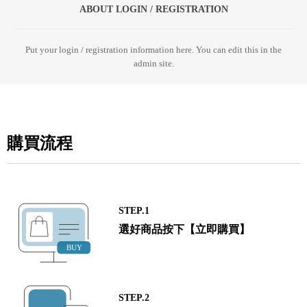
ABOUT LOGIN / REGISTRATION
Put your login / registration information here. You can edit this in the
admin site.
購買流程
STEP.1
選好商品按下【立即購買】
STEP.2