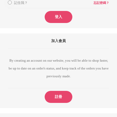
記住我？
忘記密碼？
登入
加入會員
By creating an account on our website, you will be able to shop faster,
be up to date on an order's status, and keep track of the orders you have
previously made.
註冊