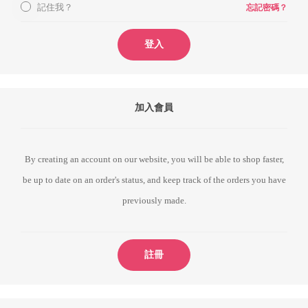
記住我？
忘記密碼？
登入
加入會員
By creating an account on our website, you will be able to shop faster,
be up to date on an order's status, and keep track of the orders you have
previously made.
註冊