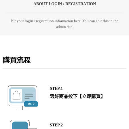
ABOUT LOGIN / REGISTRATION
Put your login / registration information here. You can edit this in the
admin site.
購買流程
STEP.1
選好商品按下【立即購買】
STEP.2