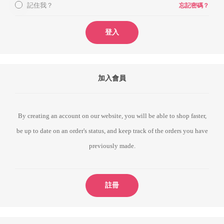
記住我？
忘記密碼？
登入
加入會員
By creating an account on our website, you will be able to shop faster,
be up to date on an order's status, and keep track of the orders you have
previously made.
註冊