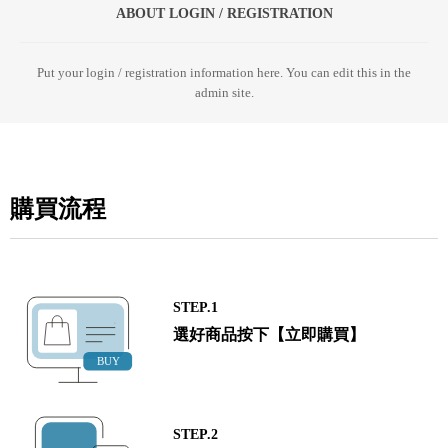
ABOUT LOGIN / REGISTRATION
Put your login / registration information here. You can edit this in the
admin site.
購買流程
STEP.1
選好商品按下【立即購買】
STEP.2