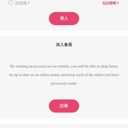
記住我？
忘記密碼？
登入
加入會員
By creating an account on our website, you will be able to shop faster,
be up to date on an order's status, and keep track of the orders you have
previously made.
註冊