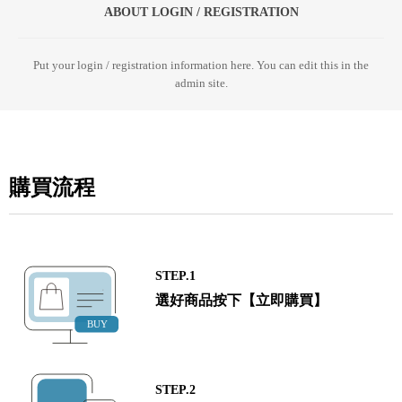
ABOUT LOGIN / REGISTRATION
Put your login / registration information here. You can edit this in the
admin site.
購買流程
STEP.1
選好商品按下【立即購買】
STEP.2