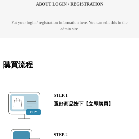
ABOUT LOGIN / REGISTRATION
Put your login / registration information here. You can edit this in the
admin site.
購買流程
STEP.1
選好商品按下【立即購買】
STEP.2