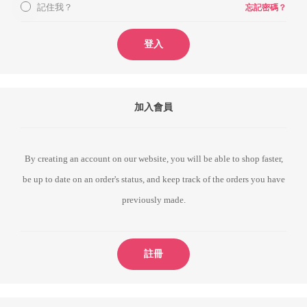
記住我？
忘記密碼？
登入
加入會員
By creating an account on our website, you will be able to shop faster,
be up to date on an order's status, and keep track of the orders you have
previously made.
註冊