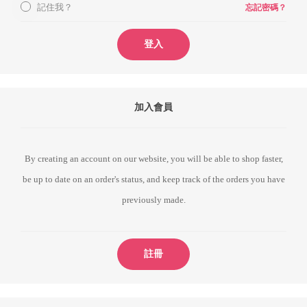
記住我？
忘記密碼？
登入
加入會員
By creating an account on our website, you will be able to shop faster,
be up to date on an order's status, and keep track of the orders you have
previously made.
註冊