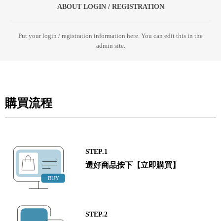
ABOUT LOGIN / REGISTRATION
Put your login / registration information here. You can edit this in the
admin site.
購買流程
STEP.1
選好商品按下【立即購買】
STEP.2