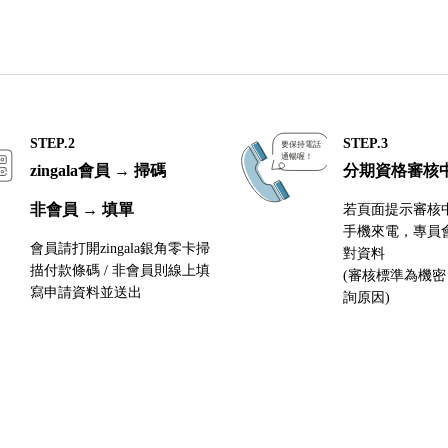
STEP.2
STEP.3
zingala會員 → 掃碼
分期資格審核
非會員 → 填單
若頁面提示審核
手機來電，專員
會員請打開zingala銀角零卡掃
對資料
描付款條碼 / 非會員則線上填
(審核標準為機
寫申請資料並送出
詢原因)