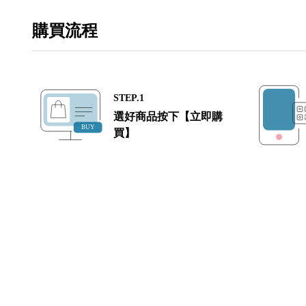
購買流程
STEP.1
選好商品按下【立即購
買】