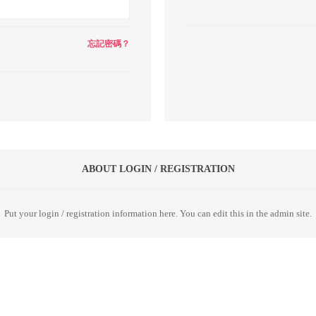
忘記密碼？
ABOUT LOGIN / REGISTRATION
Put your login / registration information here. You can edit this in the admin site.