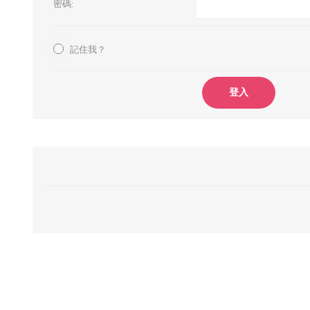
密碼:
記住我？
登入