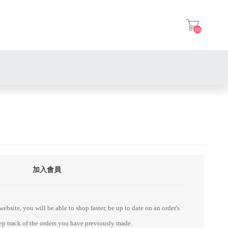
(0)
登入
加入會員
ebsite, you will be able to shop faster, be up to date on an order's
eep track of the orders you have previously made.