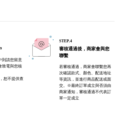
STEP.4
中
審核通過後，商家會與您
聯繫
中則請您留意
會致電與您核
若審核通過，商家會聯繫您再
次確認款式、顏色、配送地址
密，恕不提供查
等資訊，並進行商品配送或面
交。※最終訂單成立與否須由
商家通知，審核通過不代表訂
單一定成立