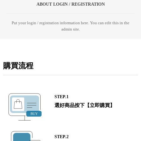
ABOUT LOGIN / REGISTRATION
Put your login / registration information here. You can edit this in the
admin site.
購買流程
STEP.1
選好商品按下【立即購買】
STEP.2