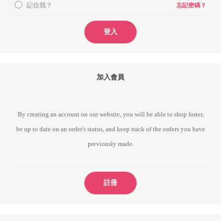
記住我？
忘記密碼？
登入
加入會員
By creating an account on our website, you will be able to shop faster,
be up to date on an order's status, and keep track of the orders you have
previously made.
註冊