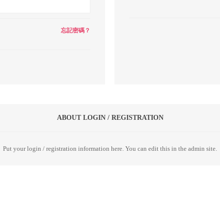
忘記密碼？
ABOUT LOGIN / REGISTRATION
Put your login / registration information here. You can edit this in the admin site.