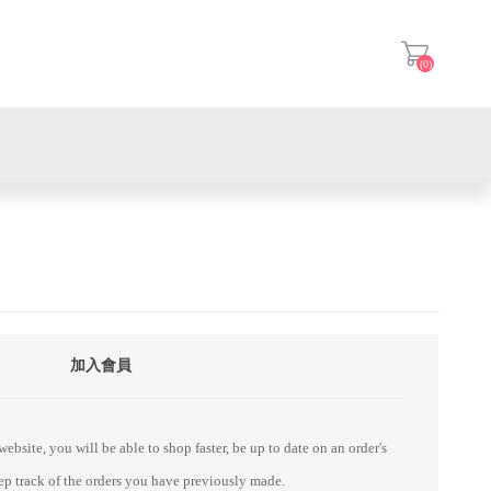
(0)
登入
加入會員
ebsite, you will be able to shop faster, be up to date on an order's
eep track of the orders you have previously made.