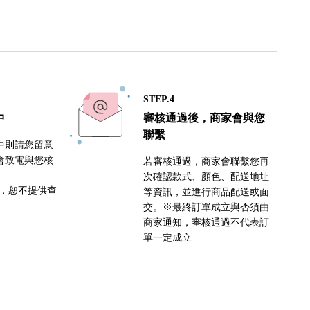
STEP.4
中
審核通過後，商家會與您
聯繫
中則請您留意
會致電與您核
若審核通過，商家會聯繫您再
次確認款式、顏色、配送地址
密，恕不提供查
等資訊，並進行商品配送或面
交。※最終訂單成立與否須由
商家通知，審核通過不代表訂
單一定成立