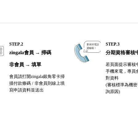
STEP.2
STEP.3
zingala會員 → 掃碼
分期資格審核
非會員 → 填單
若頁面提示審核
手機來電，專員
會員請打開zingala銀角零卡掃
對資料
描付款條碼 / 非會員則線上填
(審核標準為機
寫申請資料並送出
詢原因)