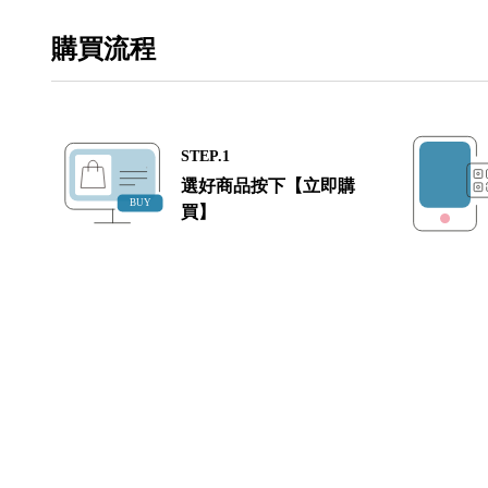
購買流程
STEP.1
選好商品按下【立即購
買】