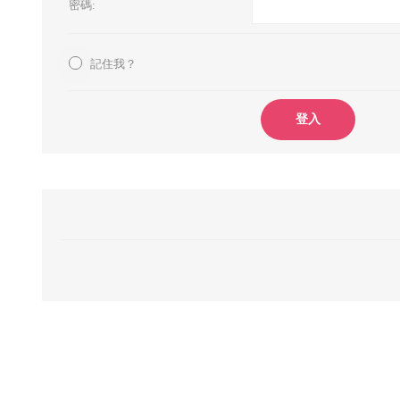
密碼:
記住我？
登入