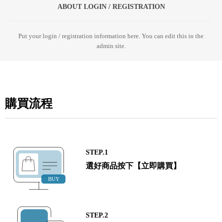
ABOUT LOGIN / REGISTRATION
Put your login / registration information here. You can edit this in the
admin site.
購買流程
STEP.1
選好商品按下【立即購買】
STEP.2