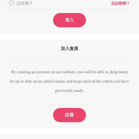
記住我？
忘記密碼？
登入
加入會員
By creating an account on our website, you will be able to shop faster,
be up to date on an order's status, and keep track of the orders you have
previously made.
註冊