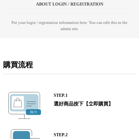
ABOUT LOGIN / REGISTRATION
Put your login / registration information here. You can edit this in the
admin site.
購買流程
STEP.1
選好商品按下【立即購買】
STEP.2