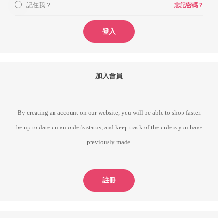
記住我？
忘記密碼？
登入
加入會員
By creating an account on our website, you will be able to shop faster,
be up to date on an order's status, and keep track of the orders you have
previously made.
註冊