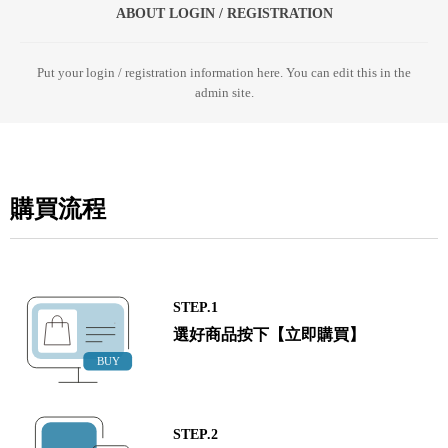
ABOUT LOGIN / REGISTRATION
Put your login / registration information here. You can edit this in the
admin site.
購買流程
STEP.1
選好商品按下【立即購買】
STEP.2