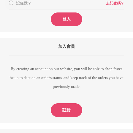
記住我？
忘記密碼？
登入
加入會員
By creating an account on our website, you will be able to shop faster,
be up to date on an order's status, and keep track of the orders you have
previously made.
註冊