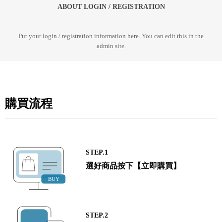
ABOUT LOGIN / REGISTRATION
Put your login / registration information here. You can edit this in the
admin site.
購買流程
STEP.1
選好商品按下【立即購買】
STEP.2