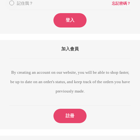
記住我？
忘記密碼？
登入
加入會員
By creating an account on our website, you will be able to shop faster,
be up to date on an order's status, and keep track of the orders you have
previously made.
註冊