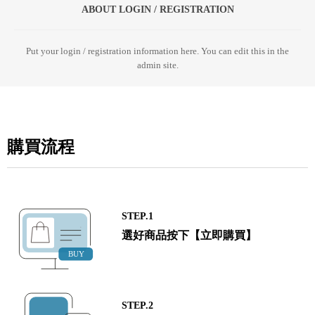
ABOUT LOGIN / REGISTRATION
Put your login / registration information here. You can edit this in the
admin site.
購買流程
STEP.1
選好商品按下【立即購買】
STEP.2