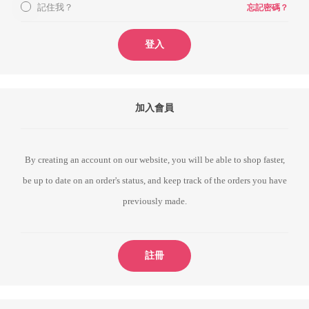
記住我？
忘記密碼？
登入
加入會員
By creating an account on our website, you will be able to shop faster,
be up to date on an order's status, and keep track of the orders you have
previously made.
註冊