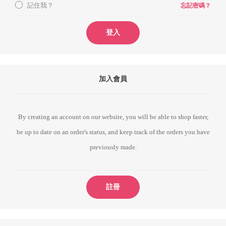
記住我？
忘記密碼？
登入
加入會員
By creating an account on our website, you will be able to shop faster,
be up to date on an order's status, and keep track of the orders you have
previously made.
註冊