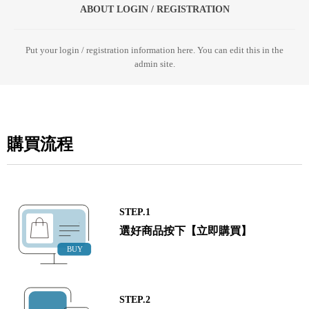
ABOUT LOGIN / REGISTRATION
Put your login / registration information here. You can edit this in the
admin site.
購買流程
STEP.1
選好商品按下【立即購買】
STEP.2