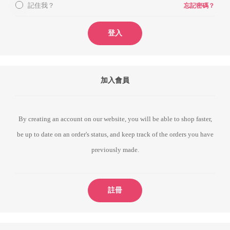
記住我？
忘記密碼？
登入
加入會員
By creating an account on our website, you will be able to shop faster,
be up to date on an order's status, and keep track of the orders you have
previously made.
註冊