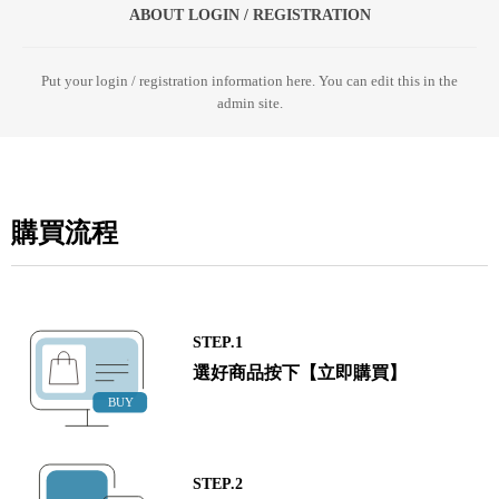
ABOUT LOGIN / REGISTRATION
Put your login / registration information here. You can edit this in the
admin site.
購買流程
STEP.1
選好商品按下【立即購買】
STEP.2