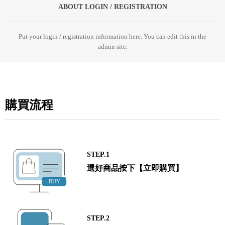
ABOUT LOGIN / REGISTRATION
Put your login / registration information here. You can edit this in the
admin site.
購買流程
STEP.1
選好商品按下【立即購買】
STEP.2