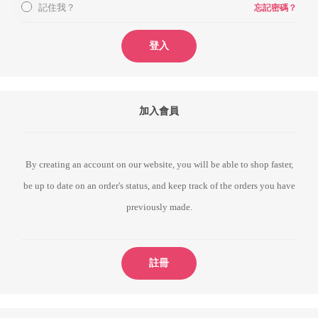
記住我？
忘記密碼？
登入
加入會員
By creating an account on our website, you will be able to shop faster,
be up to date on an order's status, and keep track of the orders you have
previously made.
註冊