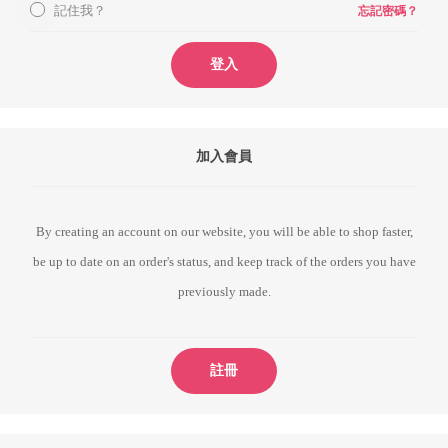
記住我？
忘記密碼？
登入
加入會員
By creating an account on our website, you will be able to shop faster,
be up to date on an order's status, and keep track of the orders you have
previously made.
註冊