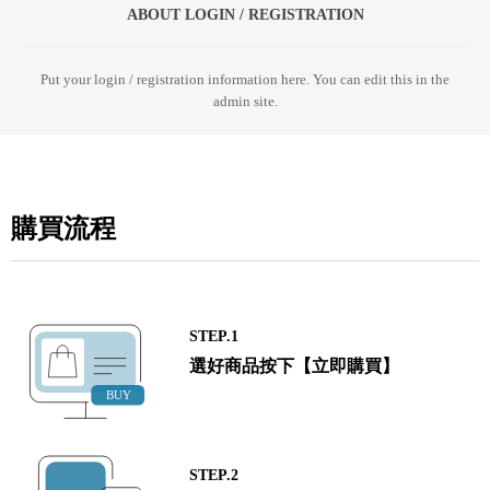
ABOUT LOGIN / REGISTRATION
Put your login / registration information here. You can edit this in the
admin site.
購買流程
STEP.1
選好商品按下【立即購買】
STEP.2