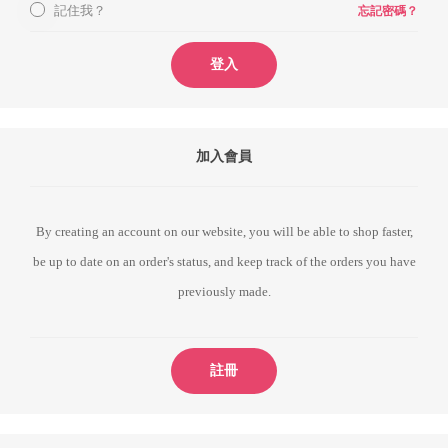
記住我？
忘記密碼？
登入
加入會員
By creating an account on our website, you will be able to shop faster,
be up to date on an order's status, and keep track of the orders you have
previously made.
註冊