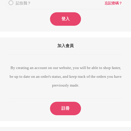
記住我？
忘記密碼？
登入
加入會員
By creating an account on our website, you will be able to shop faster,
be up to date on an order's status, and keep track of the orders you have
previously made.
註冊