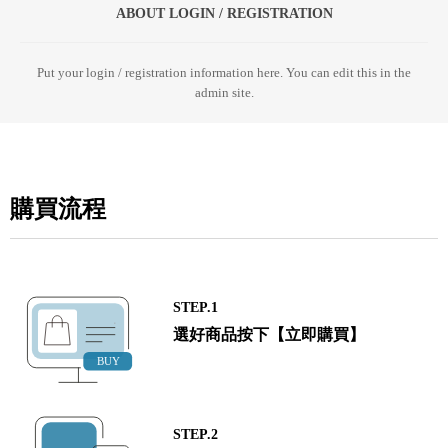
ABOUT LOGIN / REGISTRATION
Put your login / registration information here. You can edit this in the
admin site.
購買流程
STEP.1
選好商品按下【立即購買】
STEP.2