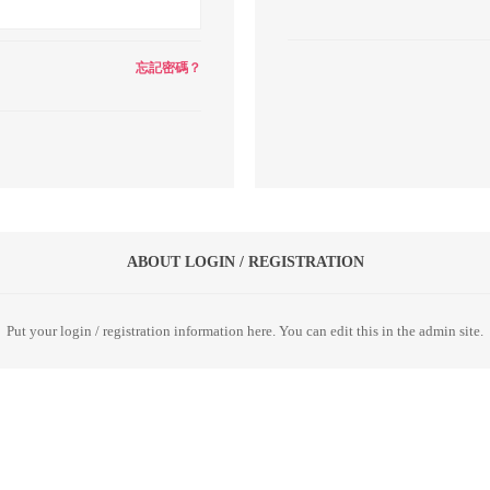
忘記密碼？
ABOUT LOGIN / REGISTRATION
Put your login / registration information here. You can edit this in the admin site.