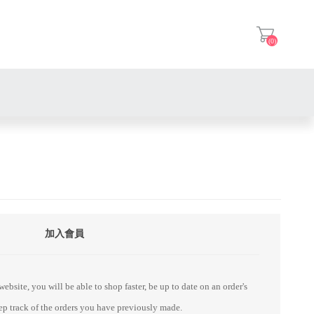
(0)
登入
加入會員
ebsite, you will be able to shop faster, be up to date on an order's
eep track of the orders you have previously made.