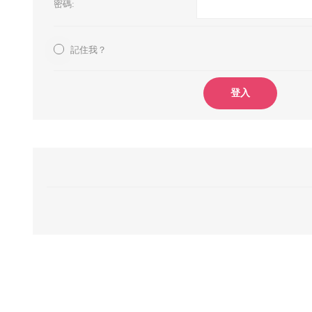
密碼:
記住我？
登入