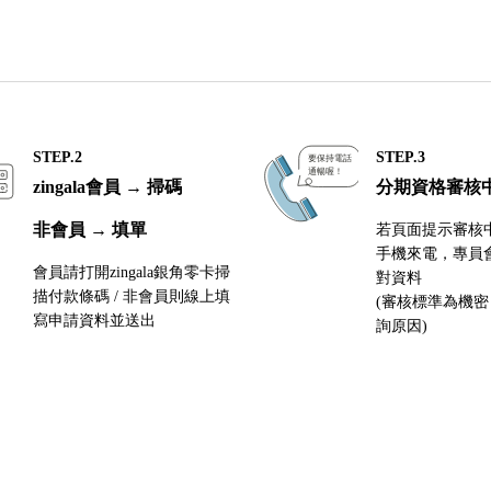
STEP.2
STEP.3
zingala會員 → 掃碼
分期資格審核
非會員 → 填單
若頁面提示審核
手機來電，專員
會員請打開zingala銀角零卡掃
對資料
描付款條碼 / 非會員則線上填
(審核標準為機
寫申請資料並送出
詢原因)