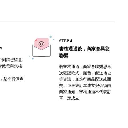
STEP.4
中
審核通過後，商家會與您
聯繫
中則請您留意
會致電與您核
若審核通過，商家會聯繫您再
次確認款式、顏色、配送地址
密，恕不提供查
等資訊，並進行商品配送或面
交。※最終訂單成立與否須由
商家通知，審核通過不代表訂
單一定成立