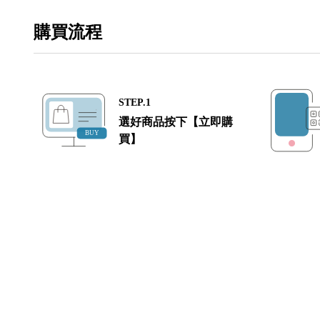
購買流程
STEP.1
選好商品按下【立即購
買】