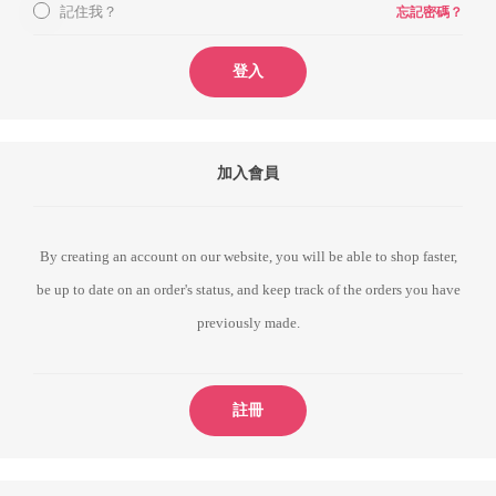
記住我？
忘記密碼？
登入
加入會員
By creating an account on our website, you will be able to shop faster,
be up to date on an order's status, and keep track of the orders you have
previously made.
註冊