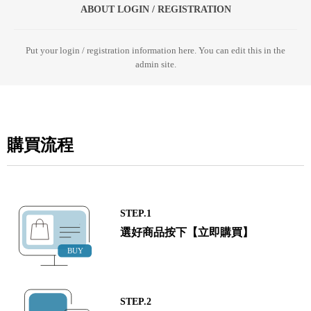
ABOUT LOGIN / REGISTRATION
Put your login / registration information here. You can edit this in the
admin site.
購買流程
STEP.1
選好商品按下【立即購買】
STEP.2