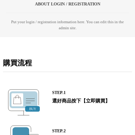
ABOUT LOGIN / REGISTRATION
Put your login / registration information here. You can edit this in the
admin site.
購買流程
STEP.1
選好商品按下【立即購買】
STEP.2