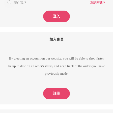
記住我？
忘記密碼？
登入
加入會員
By creating an account on our website, you will be able to shop faster,
be up to date on an order's status, and keep track of the orders you have
previously made.
註冊