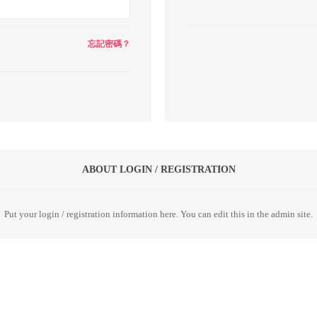
忘記密碼？
ABOUT LOGIN / REGISTRATION
Put your login / registration information here. You can edit this in the admin site.