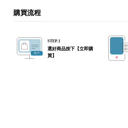
購買流程
STEP.1
選好商品按下【立即購
買】