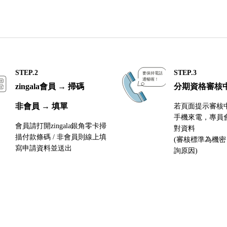
STEP.2
STEP.3
zingala會員 → 掃碼
分期資格審核
非會員 → 填單
若頁面提示審核
手機來電，專員
會員請打開zingala銀角零卡掃
對資料
描付款條碼 / 非會員則線上填
(審核標準為機
寫申請資料並送出
詢原因)