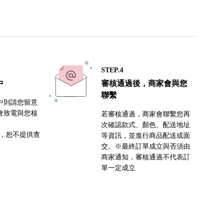
STEP.4
中
審核通過後，商家會與您
聯繫
中則請您留意
會致電與您核
若審核通過，商家會聯繫您再
次確認款式、顏色、配送地址
密，恕不提供查
等資訊，並進行商品配送或面
交。※最終訂單成立與否須由
商家通知，審核通過不代表訂
單一定成立