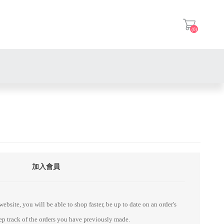
(0)
登入
加入會員
ebsite, you will be able to shop faster, be up to date on an order's
eep track of the orders you have previously made.