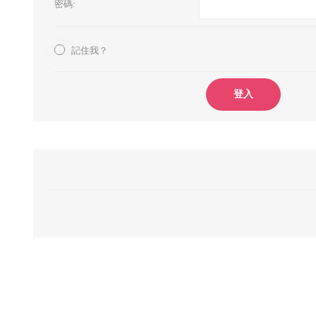
密碼:
記住我？
登入