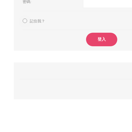
密碼:
記住我？
登入