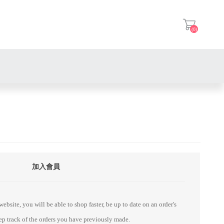
(0)
登入
加入會員
ebsite, you will be able to shop faster, be up to date on an order's
eep track of the orders you have previously made.