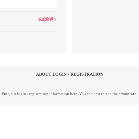
忘記密碼？
ABOUT LOGIN / REGISTRATION
Put your login / registration information here. You can edit this in the admin site.