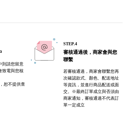
STEP.4
中
審核通過後，商家會與您
聯繫
中則請您留意
會致電與您核
若審核通過，商家會聯繫您再
次確認款式、顏色、配送地址
密，恕不提供查
等資訊，並進行商品配送或面
交。※最終訂單成立與否須由
商家通知，審核通過不代表訂
單一定成立