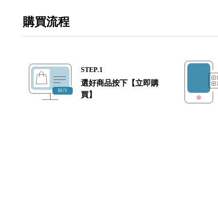
購買流程
STEP.1
選好商品按下【立即購
買】