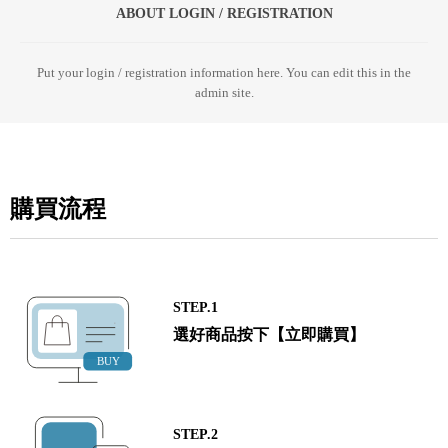
ABOUT LOGIN / REGISTRATION
Put your login / registration information here. You can edit this in the
admin site.
購買流程
STEP.1
選好商品按下【立即購買】
STEP.2