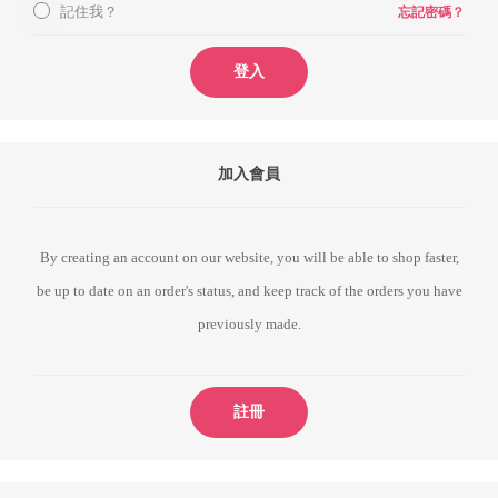
記住我？
忘記密碼？
登入
加入會員
By creating an account on our website, you will be able to shop faster,
be up to date on an order's status, and keep track of the orders you have
previously made.
註冊