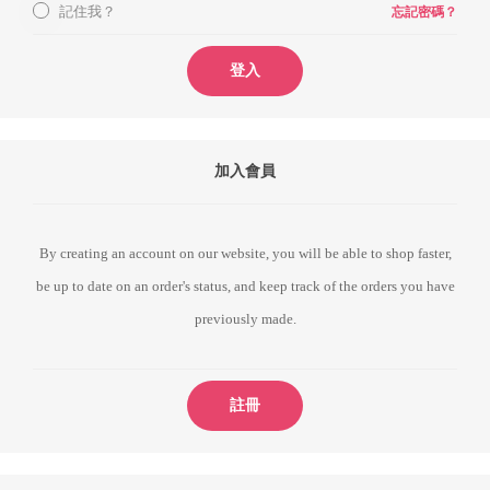
記住我？
忘記密碼？
登入
加入會員
By creating an account on our website, you will be able to shop faster,
be up to date on an order's status, and keep track of the orders you have
previously made.
註冊