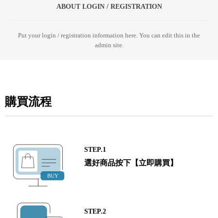
ABOUT LOGIN / REGISTRATION
Put your login / registration information here. You can edit this in the
admin site.
購買流程
STEP.1
選好商品按下【立即購買】
STEP.2