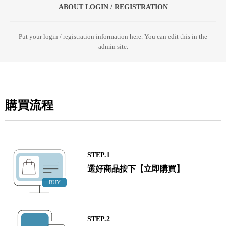
ABOUT LOGIN / REGISTRATION
Put your login / registration information here. You can edit this in the
admin site.
購買流程
STEP.1
選好商品按下【立即購買】
STEP.2