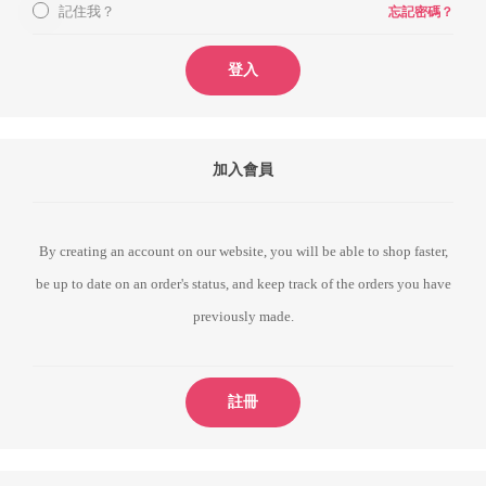
記住我？
忘記密碼？
登入
加入會員
By creating an account on our website, you will be able to shop faster,
be up to date on an order's status, and keep track of the orders you have
previously made.
註冊