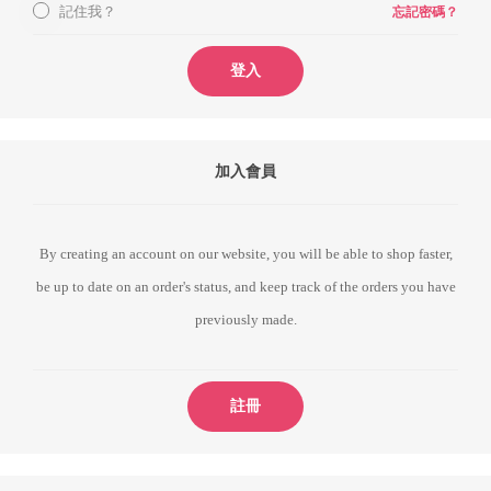
記住我？
忘記密碼？
登入
加入會員
By creating an account on our website, you will be able to shop faster,
be up to date on an order's status, and keep track of the orders you have
previously made.
註冊