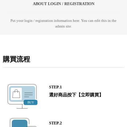
ABOUT LOGIN / REGISTRATION
Put your login / registration information here. You can edit this in the
admin site.
購買流程
STEP.1
選好商品按下【立即購買】
STEP.2