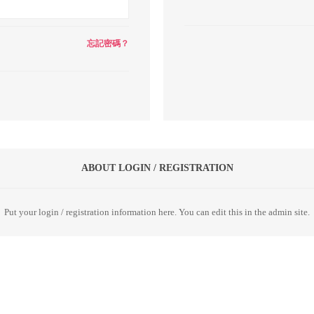
忘記密碼？
ABOUT LOGIN / REGISTRATION
Put your login / registration information here. You can edit this in the admin site.