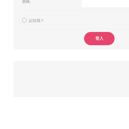
密碼:
記住我？
登入