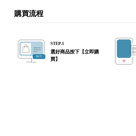
購買流程
STEP.1
選好商品按下【立即購
買】