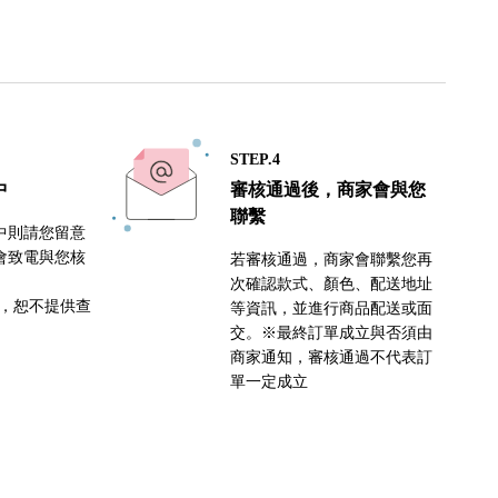
STEP.4
中
審核通過後，商家會與您
聯繫
中則請您留意
會致電與您核
若審核通過，商家會聯繫您再
次確認款式、顏色、配送地址
密，恕不提供查
等資訊，並進行商品配送或面
交。※最終訂單成立與否須由
商家通知，審核通過不代表訂
單一定成立