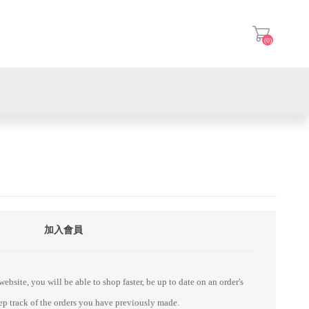
(0)
登入
加入會員
ebsite, you will be able to shop faster, be up to date on an order's
eep track of the orders you have previously made.