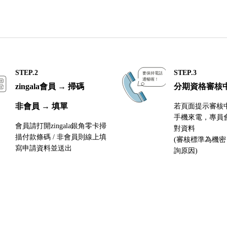
STEP.2
STEP.3
zingala會員 → 掃碼
分期資格審核
非會員 → 填單
若頁面提示審核
手機來電，專員
會員請打開zingala銀角零卡掃
對資料
描付款條碼 / 非會員則線上填
(審核標準為機
寫申請資料並送出
詢原因)