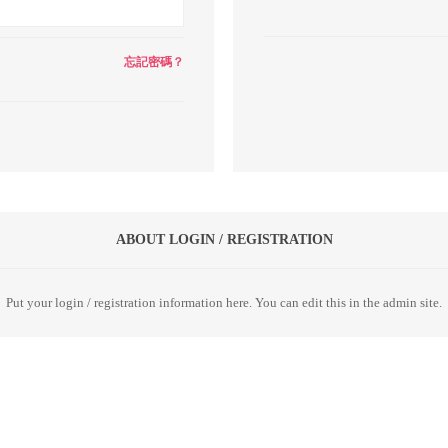
忘記密碼？
ABOUT LOGIN / REGISTRATION
Put your login / registration information here. You can edit this in the admin site.