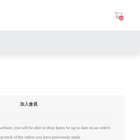
(0)
登入
加入會員
ebsite, you will be able to shop faster, be up to date on an order's
eep track of the orders you have previously made.