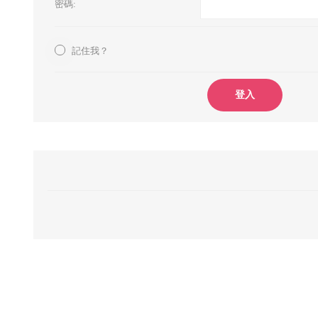
密碼:
記住我？
登入