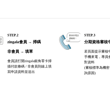
STEP.2
STEP.3
zingala會員 → 掃碼
分期資格審核
非會員 → 填單
若頁面提示審核
手機來電，專員
會員請打開zingala銀角零卡掃
對資料
描付款條碼 / 非會員則線上填
(審核標準為機
寫申請資料並送出
詢原因)