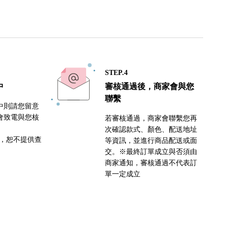
STEP.4
中
審核通過後，商家會與您
聯繫
中則請您留意
會致電與您核
若審核通過，商家會聯繫您再
次確認款式、顏色、配送地址
密，恕不提供查
等資訊，並進行商品配送或面
交。※最終訂單成立與否須由
商家通知，審核通過不代表訂
單一定成立