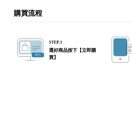
購買流程
STEP.1
選好商品按下【立即購
買】