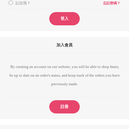
記住我？
忘記密碼？
登入
加入會員
By creating an account on our website, you will be able to shop faster,
be up to date on an order's status, and keep track of the orders you have
previously made.
註冊