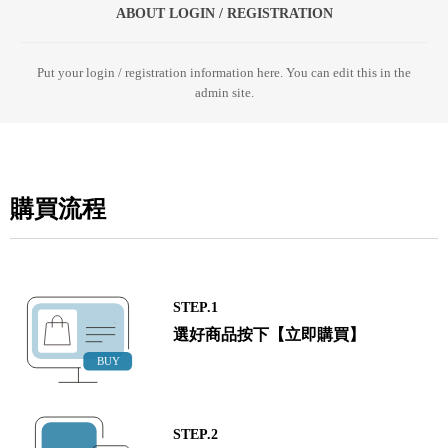
ABOUT LOGIN / REGISTRATION
Put your login / registration information here. You can edit this in the
admin site.
購買流程
STEP.1
選好商品按下【立即購買】
STEP.2