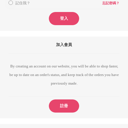
記住我？
忘記密碼？
登入
加入會員
By creating an account on our website, you will be able to shop faster,
be up to date on an order's status, and keep track of the orders you have
previously made.
註冊