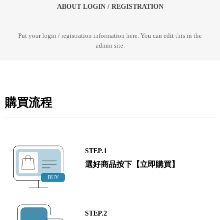
ABOUT LOGIN / REGISTRATION
Put your login / registration information here. You can edit this in the
admin site.
購買流程
STEP.1
選好商品按下【立即購買】
STEP.2