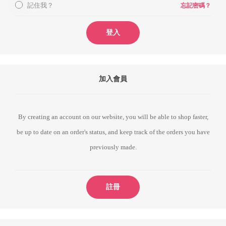
記住我？
忘記密碼？
登入
加入會員
By creating an account on our website, you will be able to shop faster,
be up to date on an order's status, and keep track of the orders you have
previously made.
註冊