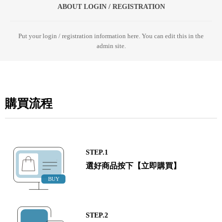
ABOUT LOGIN / REGISTRATION
Put your login / registration information here. You can edit this in the
admin site.
購買流程
STEP.1
選好商品按下【立即購買】
STEP.2