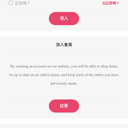
記住我？
忘記密碼？
登入
加入會員
By creating an account on our website, you will be able to shop faster,
be up to date on an order's status, and keep track of the orders you have
previously made.
註冊