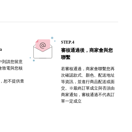
STEP.4
中
審核通過後，商家會與您
聯繫
中則請您留意
會致電與您核
若審核通過，商家會聯繫您再
次確認款式、顏色、配送地址
密，恕不提供查
等資訊，並進行商品配送或面
交。※最終訂單成立與否須由
商家通知，審核通過不代表訂
單一定成立