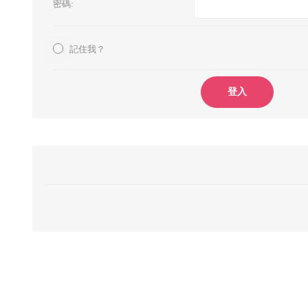
密碼:
記住我？
登入