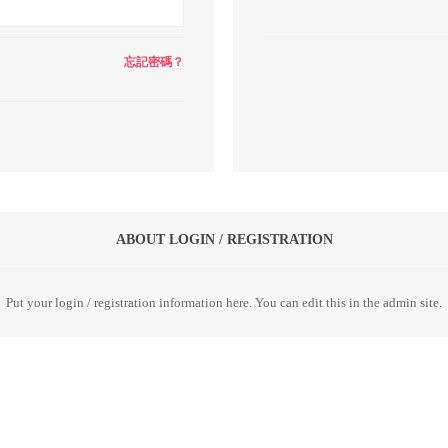
忘記密碼？
ABOUT LOGIN / REGISTRATION
Put your login / registration information here. You can edit this in the admin site.