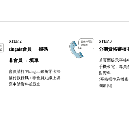
STEP.2
STEP.3
zingala會員 → 掃碼
分期資格審核
非會員 → 填單
若頁面提示審核
手機來電，專員
會員請打開zingala銀角零卡掃
對資料
描付款條碼 / 非會員則線上填
(審核標準為機
寫申請資料並送出
詢原因)