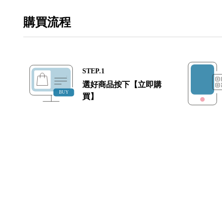
購買流程
STEP.1
選好商品按下【立即購
買】