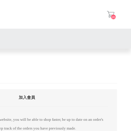
(0)
登入
加入會員
ebsite, you will be able to shop faster, be up to date on an order's
eep track of the orders you have previously made.