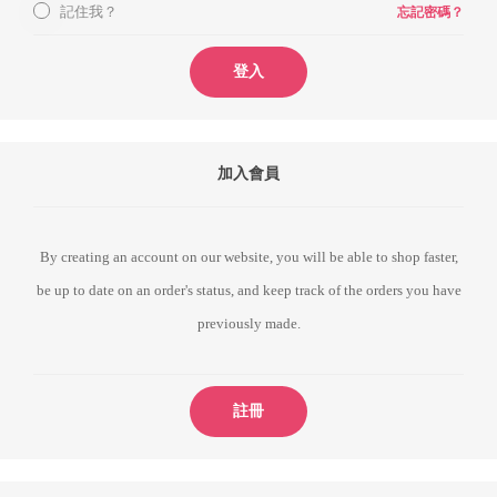
記住我？
忘記密碼？
登入
加入會員
By creating an account on our website, you will be able to shop faster,
be up to date on an order's status, and keep track of the orders you have
previously made.
註冊