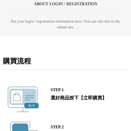
ABOUT LOGIN / REGISTRATION
Put your login / registration information here. You can edit this in the
admin site.
購買流程
STEP.1
選好商品按下【立即購買】
STEP.2