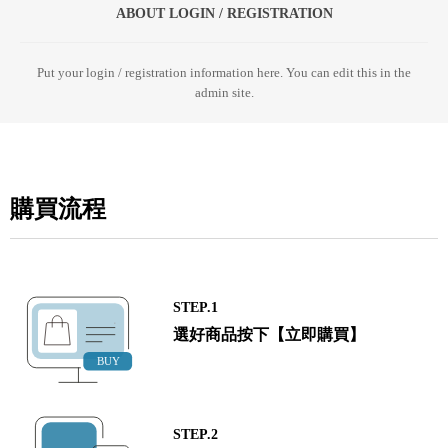
ABOUT LOGIN / REGISTRATION
Put your login / registration information here. You can edit this in the
admin site.
購買流程
STEP.1
選好商品按下【立即購買】
STEP.2