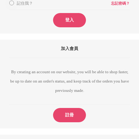
記住我？
忘記密碼？
登入
加入會員
By creating an account on our website, you will be able to shop faster,
be up to date on an order's status, and keep track of the orders you have
previously made.
註冊